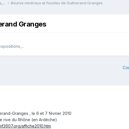
,...
Bourse minéraux et fossiles de Guilherand Granges
herand Granges
positions,...
Co
erand-Granges , le 6 et 7 février 2010
tre rive du Rhône (en Ardèche)
/mf2607.org/affiche2010.htm