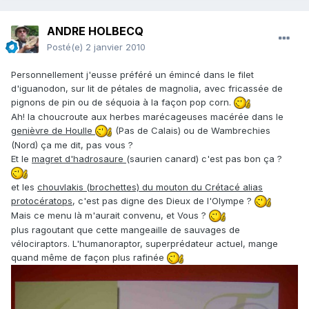
ANDRE HOLBECQ
Posté(e)
2 janvier 2010
Personnellement j'eusse préféré un émincé dans le filet
d'iguanodon, sur lit de pétales de magnolia, avec fricassée de
pignons de pin ou de séquoia à la façon pop corn.
Ah! la choucroute aux herbes marécageuses macérée dans le
genièvre de Houlle
(Pas de Calais) ou de Wambrechies
(Nord) ça me dit, pas vous ?
Et le
magret d'hadrosaure
(saurien canard) c'est pas bon ça ?
et les
chouvlakis (brochettes) du mouton du Crétacé alias
protocératops
, c'est pas digne des Dieux de l'Olympe ?
Mais ce menu là m'aurait convenu, et Vous ?
plus ragoutant que cette mangeaille de sauvages de
vélociraptors. L'humanoraptor, superprédateur actuel, mange
quand même de façon plus rafinée