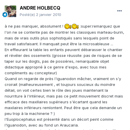
ANDRE HOLBECQ
Posté(e)
2 janvier 2010
à ne pas manquer, absolument !
:super:remarquez que
l'on ne se contente pas de montrer les classiques marteau-burin,
mais de vrais outils plus sophistiqués sans lesquels point de
travail satisfaisant. Il manquait peut être la microsableuse ...
En effleurant la table les enfants peuvent débarasser le chantier
et révéler des ossements (grosse réussite: pas de risques de se
taper sur les doigts, pas de possières, remarquable objet
didactique approprié à ce genre d'expo, avec tous mes
compliments au concepteur)
Quand on regarde de près l'iguanodon mâcher, vraiment on s'y
croirait (malheureusement , et toujours soucieux du moindre
détail, on voit certes bien le rôle des joues maintenant la
nourriture à l'intérieur, mais pas ce petit mouvement discret mais
efficace des maxillaires supérieurs s'écartant quand les
maxilaires inférieurs remlontent. Peut être que cela demande un
peu trop à la machinerie ? )
l'Euoplocephalus est présenté dans un décort peint comme
l'Iguanodon, avec au fond un Araucaria.