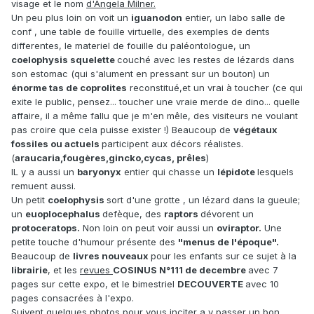
visage et le nom
d'Angela Milner.
Un peu plus loin on voit un
iguanodon
entier, un labo salle de
conf , une table de fouille virtuelle, des exemples de dents
differentes, le materiel de fouille du paléontologue, un
coelophysis squelette
couché avec les restes de lézards dans
son estomac (qui s'alument en pressant sur un bouton) un
énorme tas de coprolites
reconstitué,et un vrai à toucher (ce qui
exite le public, pensez... toucher une vraie merde de dino... quelle
affaire, il a même fallu que je m'en mêle, des visiteurs ne voulant
pas croire que cela puisse exister !) Beaucoup de
végétaux
fossiles ou actuels
participent aux décors réalistes.
(
araucaria,fougères,gincko,cycas, prêles
)
IL y a aussi un
baryonyx
entier qui chasse un
lépidote
lesquels
remuent aussi.
Un petit
coelophysis
sort d'une grotte , un lézard dans la gueule;
un
euoplocephalus
defèque, des
raptors
dévorent un
protoceratops.
Non loin on peut voir aussi un
oviraptor.
Une
petite touche d'humour présente des
"menus de l'époque".
Beaucoup de
livres nouveaux
pour les enfants sur ce sujet à la
librairie
, et les
revues
COSINUS N°111 de decembre
avec 7
pages sur cette expo, et le bimestriel
DECOUVERTE
avec 10
pages consacrées à l'expo.
Suivent quelques photos pour vous inciter a y passer un bon