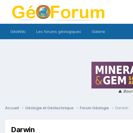
GéoWiki
Les forums géologiques
Galerie
▲
Bours
Accueil
Géologie et Géotechnique
Forum Géologie
Darwin
Darwin