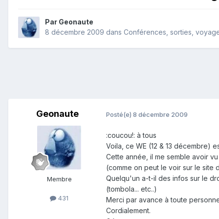
Par
Geonaute
8 décembre 2009
dans
Conférences, sorties, voyages
Geonaute
Posté(e)
8 décembre 2009
:coucou!: à tous
Voila, ce WE (12 & 13 décembre) es
Cette année, il me semble avoir vu
(comme on peut le voir sur le site d
Quelqu'un a-t-il des infos sur le 
Membre
(tombola... etc..)
431
Merci par avance à toute personn
Cordialement.