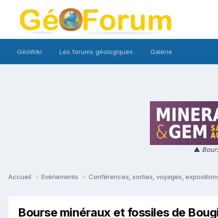
GéoWiki
Les forums géologiques
Galerie
▲
Bours
Accueil
Evénements
Conférences, sorties, voyages, expositions
Bourse minéraux et fossiles de Boug