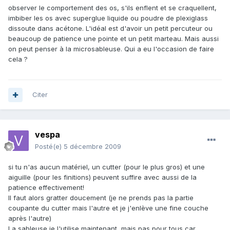
observer le comportement des os, s'ils enflent et se craquellent,
imbiber les os avec superglue liquide ou poudre de plexiglass
dissoute dans acétone. L'idéal est d'avoir un petit percuteur ou
beaucoup de patience une pointe et un petit marteau. Mais aussi
on peut penser à la microsableuse. Qui a eu l'occasion de faire
cela ?
Citer
vespa
Posté(e)
5 décembre 2009
si tu n'as aucun matériel, un cutter (pour le plus gros) et une
aiguille (pour les finitions) peuvent suffire avec aussi de la
patience effectivement!
Il faut alors gratter doucement (je ne prends pas la partie
coupante du cutter mais l'autre et je j'enlève une fine couche
après l'autre)
La sableuse je l'utilise maintenant, mais pas pour tous car