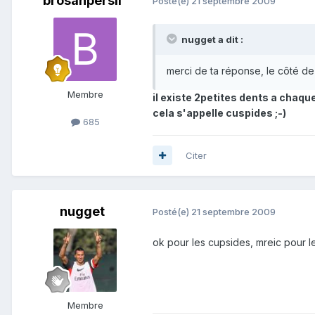
brosanpersil
Posté(e)
21 septembre 2009
nugget a dit :
merci de ta réponse, le côté de 
Membre
il existe 2petites dents a chaqu
cela s'appelle cuspides ;-)
685
Citer
nugget
Posté(e)
21 septembre 2009
ok pour les cupsides, mreic pour le
Membre