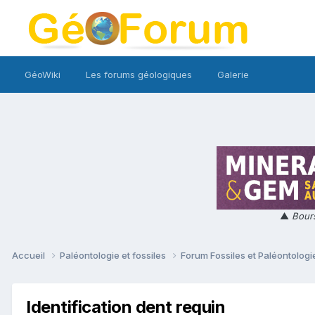
GéoWiki
Les forums géologiques
Galerie
▲
Bours
Accueil
Paléontologie et fossiles
Forum Fossiles et Paléontolog
Identification dent requin