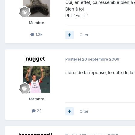
Oui, en effet, ça ressemble bien à d
Bien à toi.
Phil "Fossil"
Membre
1.2k
Citer
nugget
Posté(e)
20 septembre 2009
merci de ta réponse, le côté de la d
Membre
22
Citer