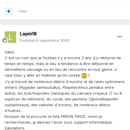
Citer
Lapin18
Posté(e)
9 septembre 2009
Salut,
C'est un coin que je fouillais il y a encore 2 ans (j'y retourne de
temps en temps, mais le lieu a tendance à être détourné en
déchetterie sauvage ou en lieu de rencontre en tout genre...il
vaut mieu y aller en matinée qu'en soirée
).
J'y ai trouvé de nombreux débris d'oursins et de rares spécimens
entiers (
Pygaster semisulcatus
,
Psephechinus perlatus
entre
autre), les brachiopodes classiques du calcaire crayeux (7 ou 8
espèces de mémoire), du corail, des pectens (
Spondilopecten
subspinosus
), des radioles d'oursins, de nombreux débris
d'huitres...
Essayes de te procurer la liste PERON (1902)...sinon je
rechercherais, je devrais l'avoir sous support informatique.
Salutations