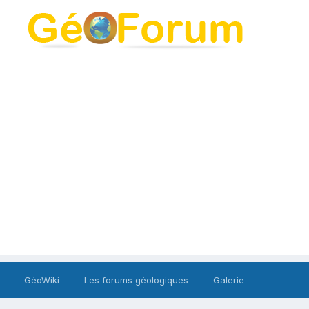
GéoWiki
Les forums géologiques
Galerie