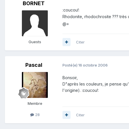
BORNET
:coucou!:
Rhodonite, rhodochrosite ??? très di
@+
Guests
Citer
Pascal
Posté(e)
16 octobre 2006
Bonsoir,
D"après les couleurs, je pense qu
l'origine). :coucou!:
Membre
28
Citer