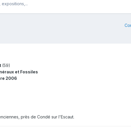
expositions,...
Co
t
(59)
éraux et Fossiles
bre 2006
enciennes, près de Condé sur l'Escaut.