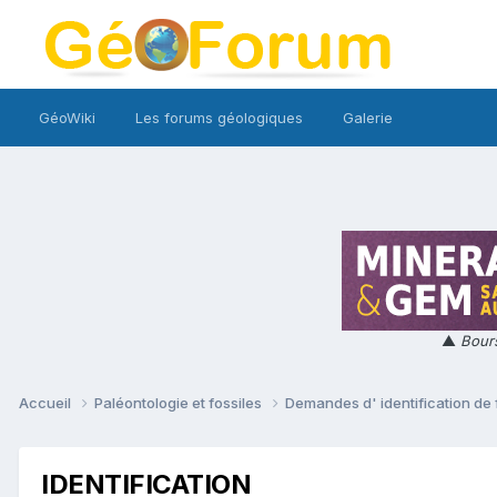
GéoWiki
Les forums géologiques
Galerie
▲
Bours
Accueil
Paléontologie et fossiles
Demandes d' identification de 
IDENTIFICATION