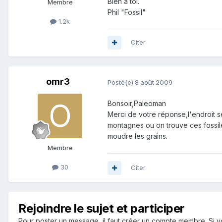
Bien à toi.
Membre
Phil "Fossil"
1.2k
Citer
omr3
Posté(e)
8 août 2009
Bonsoir,Paleoman
Merci de votre réponse,l'endroit s
montagnes ou on trouve ces fossil
moudre les grains.
Membre
30
Citer
Rejoindre le sujet et participer
Pour poster un message, il faut créer un compte membre. Si