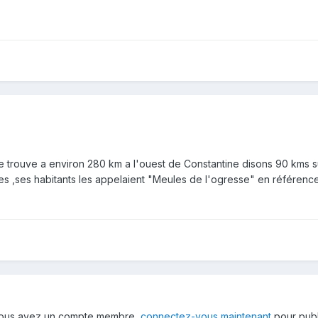
e trouve a environ 280 km a l'ouest de Constantine disons 90 kms s
es ,ses habitants les appelaient "Meules de l'ogresse" en référenc
 vous avez un compte membre,
connectez-vous maintenant
pour publ