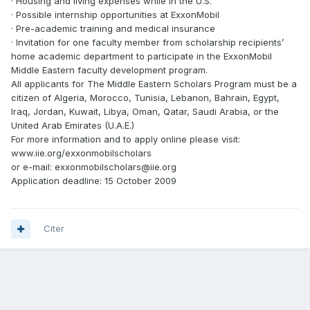
· Housing and living expenses while in the U.S.
· Possible internship opportunities at ExxonMobil
· Pre-academic training and medical insurance
· Invitation for one faculty member from scholarship recipients’
home academic department to participate in the ExxonMobil
Middle Eastern faculty development program.
All applicants for The Middle Eastern Scholars Program must be a
citizen of Algeria, Morocco, Tunisia, Lebanon, Bahrain, Egypt,
Iraq, Jordan, Kuwait, Libya, Oman, Qatar, Saudi Arabia, or the
United Arab Emirates (U.A.E.)
For more information and to apply online please visit:
www.iie.org/exxonmobilscholars
or e-mail: exxonmobilscholars@iie.org
Application deadline: 15 October 2009
Citer