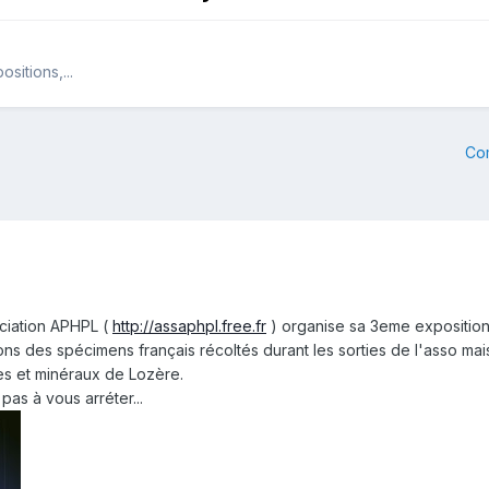
sitions,...
Co
ociation APHPL (
http://assaphpl.free.fr
) organise sa 3eme exposition 
 des spécimens français récoltés durant les sorties de l'asso mais
les et minéraux de Lozère.
pas à vous arréter...