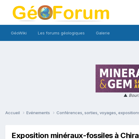
GéoWiki
Les forums géologiques
Galerie
▲
Bours
Accueil
Evénements
Conférences, sorties, voyages, expositions
Exposition minéraux-fossiles à Chirac