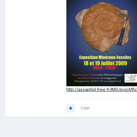
http://assaphpl.free.fr/IMG/jpg/Affic
Citer