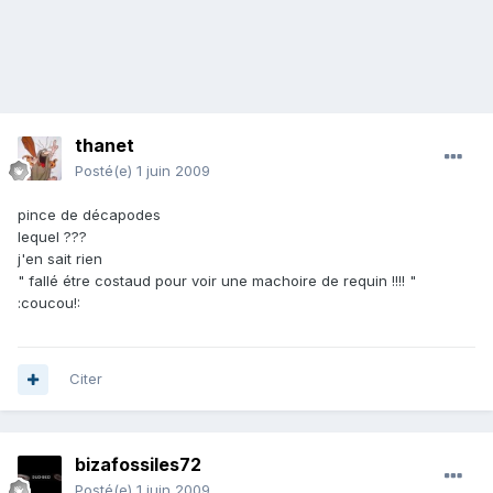
thanet
Posté(e)
1 juin 2009
pince de décapodes
lequel ???
j'en sait rien
" fallé étre costaud pour voir une machoire de requin !!!! "
:coucou!:
Citer
bizafossiles72
Posté(e)
1 juin 2009