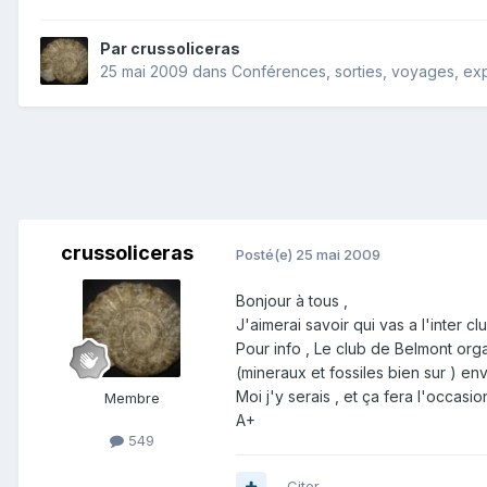
Par
crussoliceras
25 mai 2009
dans
Conférences, sorties, voyages, expo
crussoliceras
Posté(e)
25 mai 2009
Bonjour à tous ,
J'aimerai savoir qui vas a l'inter c
Pour info , Le club de Belmont or
(mineraux et fossiles bien sur ) e
Moi j'y serais , et ça fera l'occas
Membre
A+
549
Citer