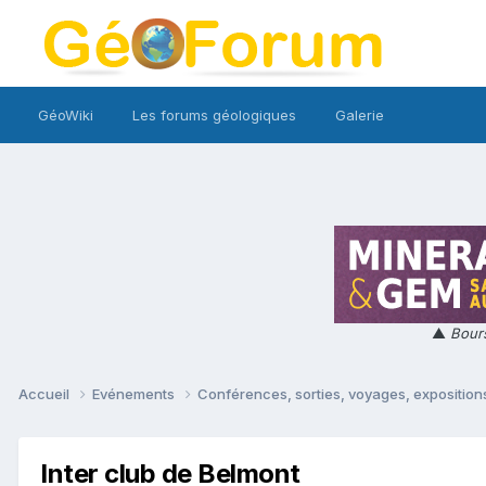
GéoWiki
Les forums géologiques
Galerie
▲
Bours
Accueil
Evénements
Conférences, sorties, voyages, expositions
Inter club de Belmont