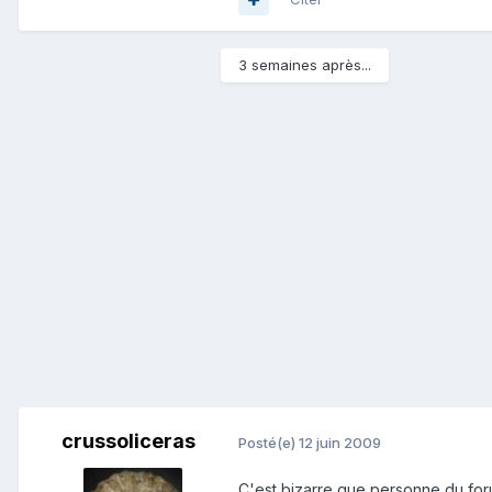
3 semaines après...
crussoliceras
Posté(e)
12 juin 2009
C'est bizarre que personne du foru