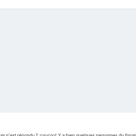
m n'est répondu ? :coucou!: Y a bien quelques personnes du forum q