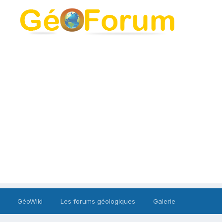
GéoWiki
Les forums géologiques
Galerie