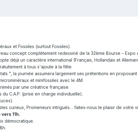
raux et Fossiles (surtout Fossiles).
nouveau concept complètement redessiné de la 32ème Bourse – Expo 
opte déjà un caractère international (Français, Hollandais et Alleman
uitement à tous s'ajoute à la fête.
états ", la journée assumera largement ses prétentions en proposant à t
microminéraux et minifossiles avec le 4M.
animés par une créatrice française.
 du C.A.P. (prise en charge individuelle).
tuces).
stes curieux, Promeneurs intrigués… faites-nous le plaisir de votre vi
 vers 11h.
prix démocratique.
18h.