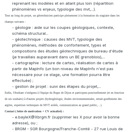
reprenant les modèles et en allant plus loin (répartition
phénomènes vs enjeux, typologie des mvt,...).
Tout au long du projet, un géotechnicien participe pleinement à la formation du stagiaire dans les
champs suivants :
- géologie : aide sur les coupes géologiques, contexte,
schéma structural...
- géotechnique : causes des MVT, typologie des
phénomènes, méthodes de confortement, types et
compositions des études géotechniques de bureau d'étude
(je travaillais auparavant dans un BE grenoblois),...
- cartographie : lecture de cartes, réalisation de cartes à
partir de MapInfo (un bon niveau de MapInfo n'est pas
nécessaire pour ce stage, une formation pourra être
effectuée) ;
- gestion de projet : suivi des étapes du projet,...
Enfin, l'étudiant s'intègrera à l'équipe du Brgm de Dijon et participera ponctuellement (et en fonction
de ses souhaits) à d'autres projets (hydrogéologie, études environnementales, retrait-gonflement des
argiles, expertises techniques de MVT avérés, communication au grand public,...).
Contact ( lettre de motivation + CV actualisé) :
- e.bayleX@Xbrgm.fr (supprimer les X pour avoir la bonne
adresse), ou ;
- BRGM - SGR Bourgogne/Franche-Comté - 27 rue Louis de