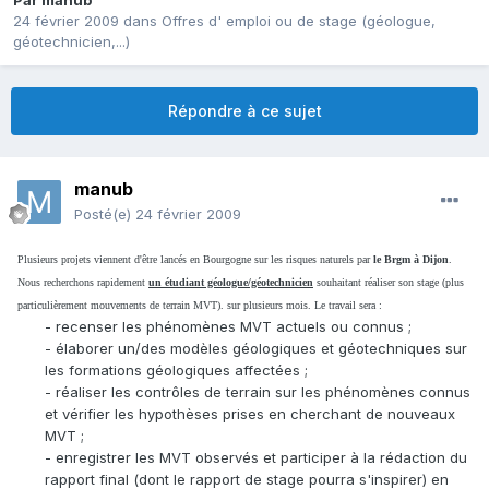
Par
manub
24 février 2009
dans
Offres d' emploi ou de stage (géologue,
géotechnicien,...)
Répondre à ce sujet
manub
Posté(e)
24 février 2009
Plusieurs projets viennent d'être lancés en Bourgogne sur les risques naturels par
le Brgm à Dijon
.
Nous recherchons rapidement
un étudiant géologue/géotechnicien
souhaitant réaliser son stage (plus
particulièrement mouvements de terrain MVT). sur plusieurs mois. Le travail sera :
- recenser les phénomènes MVT actuels ou connus ;
- élaborer un/des modèles géologiques et géotechniques sur
les formations géologiques affectées ;
- réaliser les contrôles de terrain sur les phénomènes connus
et vérifier les hypothèses prises en cherchant de nouveaux
MVT ;
- enregistrer les MVT observés et participer à la rédaction du
rapport final (dont le rapport de stage pourra s'inspirer) en