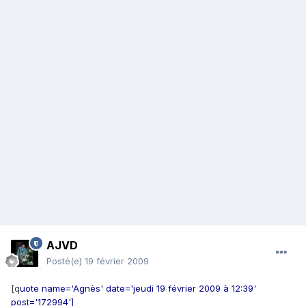
AJVD
Posté(e)
19 février 2009
[q
uote name='Agnès' date='jeudi 19 février 2009 à 12:39'
post='172994']