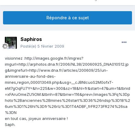
Répondre à ce sujet
Saphiros
Posté(e)
5 février 2009
visionnez :http://images.google.fr/imgres?
imgurl=http://arphotos.dna.fr/2006/NL38/20060925_DNA010512.jp
g&imgrefurl=http://www.dna.fr/articles/200609/25/un-
anniversaire-au-fond-des-
mines,region,000013049.php&usg=__cJBNlcuoS2M0ofxT-
eM7gOqFU7Y=&h=225&w=300&sz=18&hl=fr&start=47&um=1&tbnid
=xFAruOmeZU1iOM:&tbnh=87&tbnw=116&prev=/images%3Fq%3Dp
hoto%2Banciennes%2Bmines%26start%3D36%26ndsp%3D18%2
6um%3D1%26hl%3Dfr%26rlz%3D1T4ADBF_frFR273FR274%26sa
%3DN
en tout cas, joyeux anniversaire !
Saph.