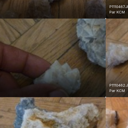
P1110467.
Par
KCM
P1110462.
Par
KCM