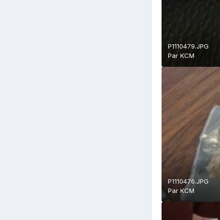
P1110479.JPG
Par
KCM
P1110476.JPG
Par
KCM