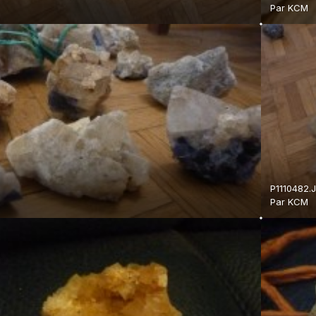
Par
KCM
P1110482.
Par
KCM