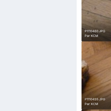
P1110460.JPG
Par
KCM
P1110455.JPG
Par
KCM