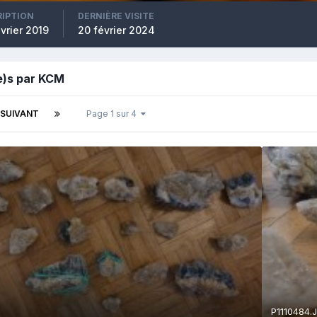
RIPTION
DERNIÈRE VISITE
vrier 2019
20 février 2024
e)s par KCM
SUIVANT
Page 1 sur 4
P1110484.