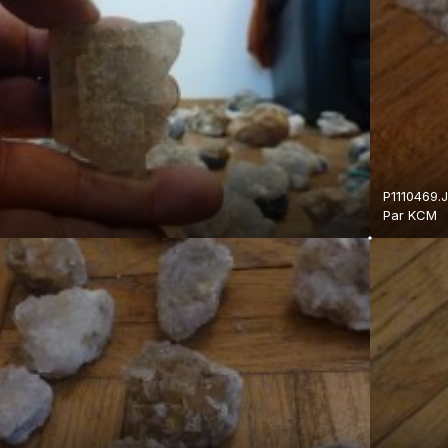
P1110469.
Par
KCM