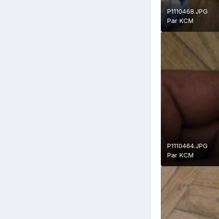
P1110468.JPG
Par
KCM
P1110464.JPG
Par
KCM