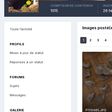
COMPTEUR DE CONTENUS
INSC
1015
26 fé
Images posté(
Toute l’activité
1
2
3
4
PROFILS
Mises à jour de statut
Réponses à un statut
FORUMS
Sujets
Messages
GALERIE
P1110485.JPG