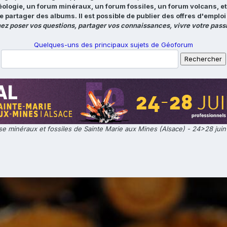
éologie, un forum minéraux, un forum fossiles, un forum volcans, e
e partager des albums. Il est possible de publier des offres d'emp
ez poser vos questions, partager vos connaissances, vivre votre passi
Quelques-uns des principaux sujets de Géoforum
e minéraux et fossiles de Sainte Marie aux Mines (Alsace) - 24>28 jui