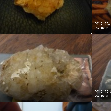
P1110477.
Par
KCM
P1110475.
Par
KCM