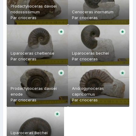
Prodactylioceras davoei
nodossissimum
Cenoceras inornatum
Par
crioceras
Par
crioceras
Liparoceras cheltiense
Liparoceras bechei
Par
crioceras
Par
crioceras
Prodactylioceras davoei
Androgynoceras
enode
capricornus
Par
crioceras
Par
crioceras
Liparoceras bechei