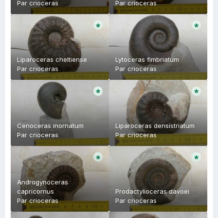
Par
crioceras
Par
crioceras
Liparoceras cheltiense
Lytoceras fimbriatum
Par
crioceras
Par
crioceras
Cenoceras inornatum
Liparoceras densistriatum
Par
crioceras
Par
crioceras
Androgynoceras
capricornus
Prodactylioceras davoei
Par
crioceras
Par
crioceras