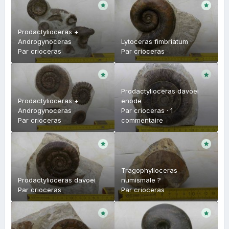
Prodactylioceras +
Androgynoceras
Lytoceras fimbriatum
Par
crioceras
Par
crioceras
Prodactylioceras davoei
Prodactylioceras +
enode
Androgynoceras
Par
crioceras
·
1
Par
crioceras
commentaire
Tragophylloceras
Prodactylioceras davoei
numismale ?
Par
crioceras
Par
crioceras