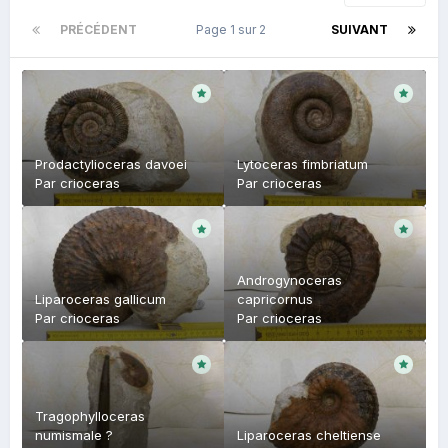
PRÉCÉDENT
Page 1 sur 2
SUIVANT
Prodactylioceras davoei
Lytoceras fimbriatum
Par
crioceras
Par
crioceras
Androgynoceras
Liparoceras gallicum
capricornus
Par
crioceras
Par
crioceras
Tragophylloceras
numismale ?
Liparoceras cheltiense