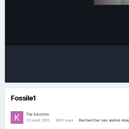
Fossile1
Par
kevinnn
23 août 2015
1900 vues
Rechercher ses autres ima