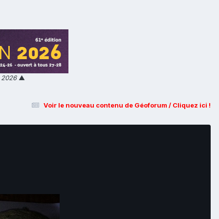
n 2026
▲
Voir le nouveau contenu de Géoforum / Cliquez ici !