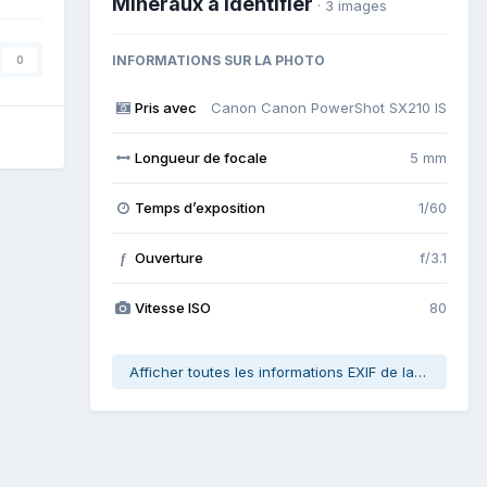
Minéraux à identifier
· 3 images
INFORMATIONS SUR LA PHOTO
0
Pris avec
Canon Canon PowerShot SX210 IS
Longueur de focale
5 mm
Temps d’exposition
1/60
Ouverture
f/3.1
f
Vitesse ISO
80
Afficher toutes les informations EXIF de la photo