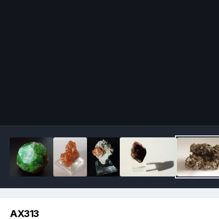
Image Tools
AX313