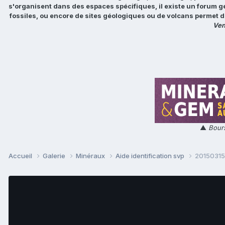
s'organisent dans des espaces spécifiques, il existe un forum g
fossiles, ou encore de sites géologiques ou de volcans permet d
Ven
▲
Bours
Accueil
Galerie
Minéraux
Aide identification svp
20150315