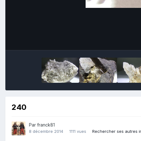
240
Par
franck81
8 décembre 2014
1111 vues
Rechercher ses autres 