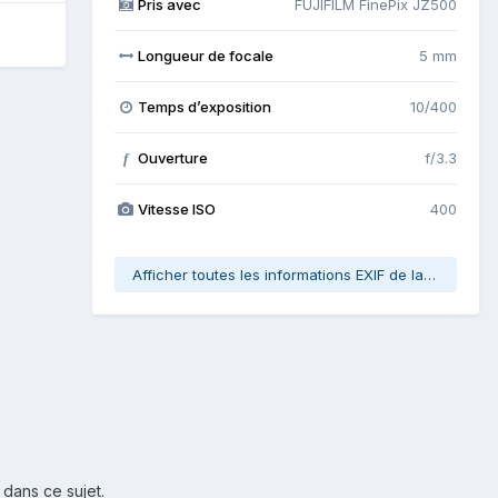
Pris avec
FUJIFILM FinePix JZ500
Longueur de focale
5 mm
Temps d’exposition
10/400
Ouverture
f/3.3
f
Vitesse ISO
400
Afficher toutes les informations EXIF de la photo
 dans ce sujet.