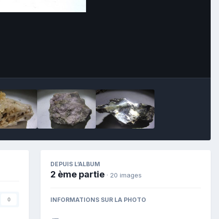
Image Tools
DEPUIS L’ALBUM
2 ème partie
· 20 images
INFORMATIONS SUR LA PHOTO
0