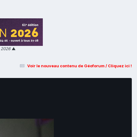
n 2026
▲
Voir le nouveau contenu de Géoforum / Cliquez ici !