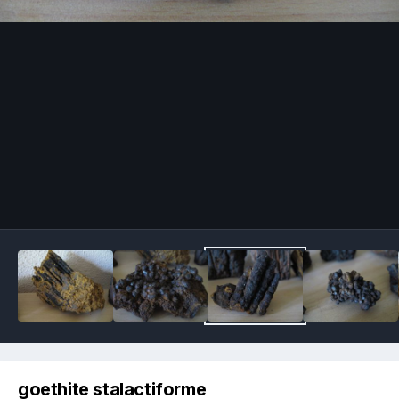
Image Tools
goethite stalactiforme