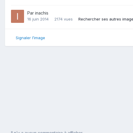
Par
inachis
16 juin 2014
2174 vues
Rechercher ses autres imag
Signaler l’image
Il n’y a aucun commentaire à afficher.