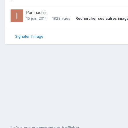
Par
inachis
15 juin 2014
1828 vues
Rechercher ses autres imag
Signaler l’image
Il n’y a aucun commentaire à afficher.