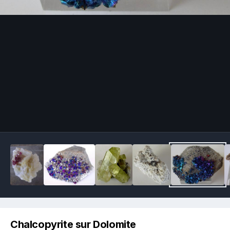
Image Tools
Chalcopyrite sur Dolomite