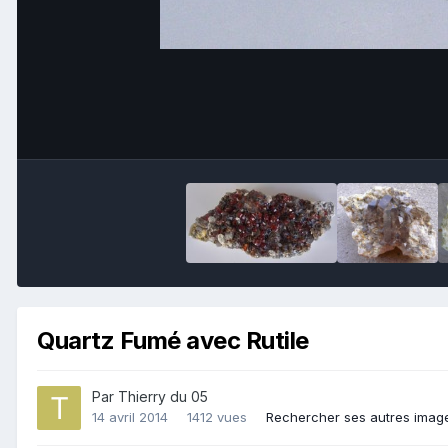
Quartz Fumé avec Rutile
Par
Thierry du 05
14 avril 2014
1412 vues
Rechercher ses autres imag