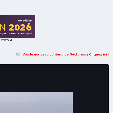
n 2026
▲
Voir le nouveau contenu de Géoforum / Cliquez ici !