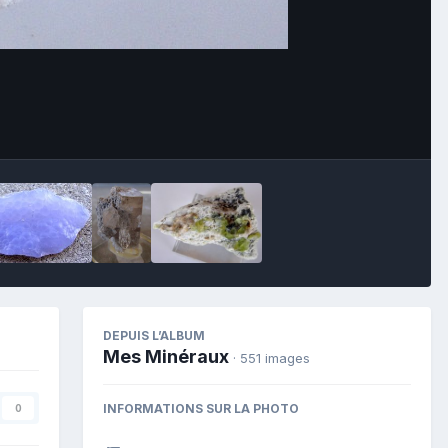
Image Tools
DEPUIS L’ALBUM
Mes Minéraux
· 551 images
INFORMATIONS SUR LA PHOTO
0