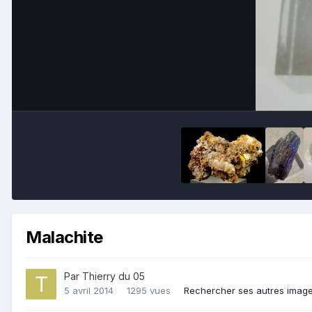
Malachite
Par
Thierry du 05
5 avril 2014
1295 vues
Rechercher ses autres imag