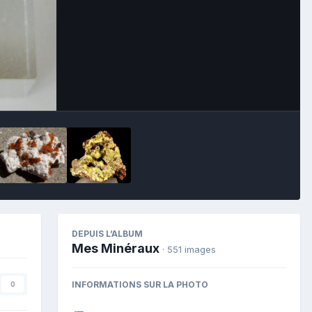
Image Tools
DEPUIS L’ALBUM
Mes Minéraux
· 551 images
INFORMATIONS SUR LA PHOTO
0