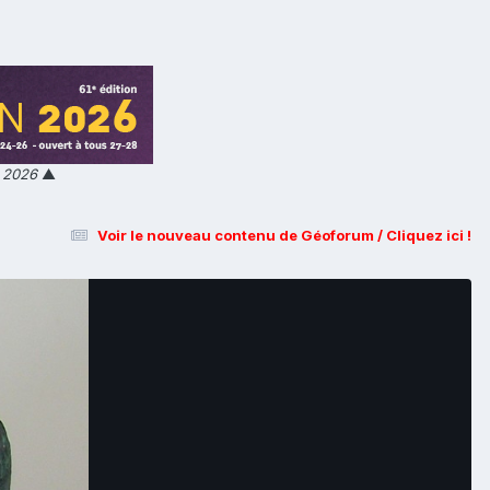
n 2026
▲
Voir le nouveau contenu de Géoforum / Cliquez ici !