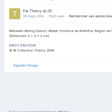
Par
Thierry du 05
29 mars 2014
1520 vues
Rechercher ses autres im
Mibladen Mining District, Midelt, Province de Khénifra, Région de
(Dimension 5 x 3 x 3 cm)
DROIT D’AUTEUR
© © Collection Thierry JEAN
Signaler l’image
Il n’y a aucun commentaire à afficher.