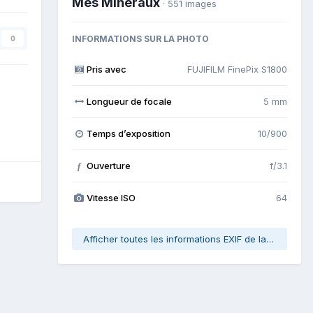
Mes Minéraux
· 551 images
INFORMATIONS SUR LA PHOTO
0
Pris avec
FUJIFILM FinePix S1800
Longueur de focale
5 mm
Temps d’exposition
10/900
Ouverture
f/3.1
f
Vitesse ISO
64
Afficher toutes les informations EXIF de la photo