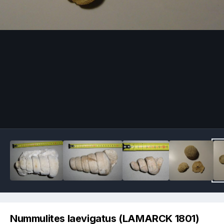
Image Tools
Nummulites laevigatus (LAMARCK 1801)