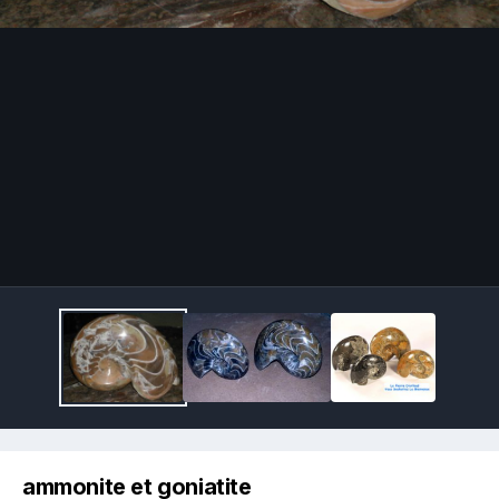
Image Tools
ammonite et goniatite