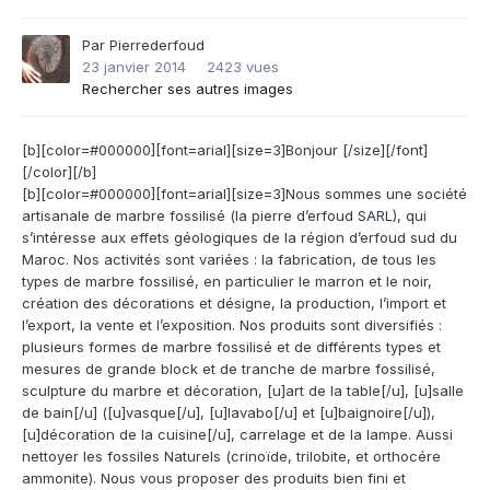
Par
Pierrederfoud
23 janvier 2014
2423 vues
Rechercher ses autres images
[b][color=#000000][font=arial][size=3]Bonjour [/size][/font]
[/color][/b]
[b][color=#000000][font=arial][size=3]Nous sommes une société
artisanale de marbre fossilisé (la pierre d’erfoud SARL), qui
s’intéresse aux effets géologiques de la région d’erfoud sud du
Maroc. Nos activités sont variées : la fabrication, de tous les
types de marbre fossilisé, en particulier le marron et le noir,
création des décorations et désigne, la production, l’import et
l’export, la vente et l’exposition. Nos produits sont diversifiés :
plusieurs formes de marbre fossilisé et de différents types et
mesures de grande block et de tranche de marbre fossilisé,
sculpture du marbre et décoration, [u]art de la table[/u], [u]salle
de bain[/u] ([u]vasque[/u], [u]lavabo[/u] et [u]baignoire[/u]),
[u]décoration de la cuisine[/u], carrelage et de la lampe. Aussi
nettoyer les fossiles Naturels (crinoïde, trilobite, et orthocére
ammonite). Nous vous proposer des produits bien fini et