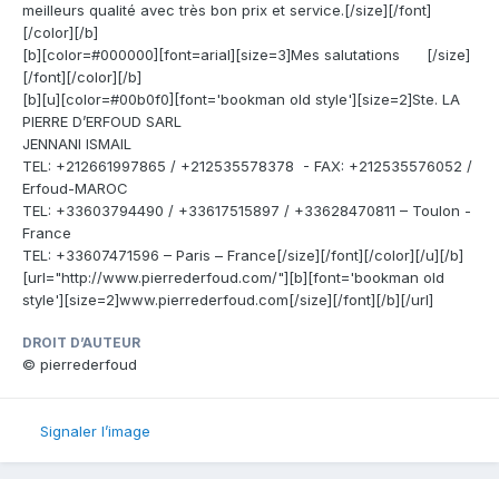
meilleurs qualité avec très bon prix et service.[/size][/font]
[/color][/b]
[b][color=#000000][font=arial][size=3]Mes salutations [/size]
[/font][/color][/b]
[b][u][color=#00b0f0][font='bookman old style'][size=2]Ste. LA
PIERRE D’ERFOUD SARL
JENNANI ISMAIL
TEL: +212661997865 / +212535578378 - FAX: +212535576052 /
Erfoud-MAROC
TEL: +33603794490 / +33617515897 / +33628470811 – Toulon -
France
TEL: +33607471596 – Paris – France[/size][/font][/color][/u][/b]
[url="http://www.pierrederfoud.com/"][b][font='bookman old
style'][size=2]www.pierrederfoud.com[/size][/font][/b][/url]
DROIT D’AUTEUR
© pierrederfoud
Signaler l’image