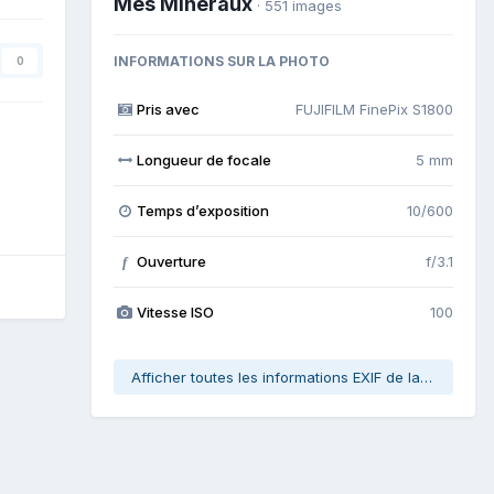
Mes Minéraux
· 551 images
INFORMATIONS SUR LA PHOTO
0
Pris avec
FUJIFILM FinePix S1800
Longueur de focale
5 mm
Temps d’exposition
10/600
Ouverture
f/3.1
f
Vitesse ISO
100
Afficher toutes les informations EXIF de la photo