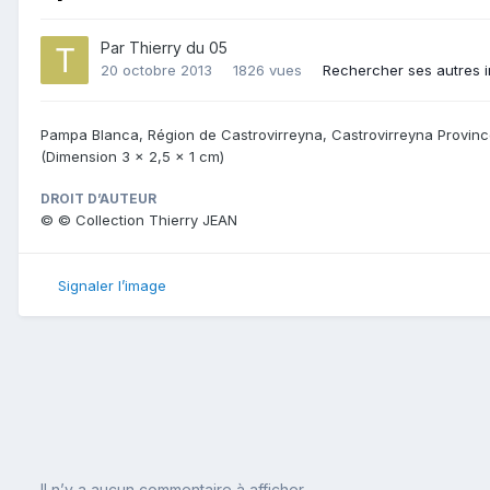
Par
Thierry du 05
20 octobre 2013
1826 vues
Rechercher ses autres 
Pampa Blanca, Région de Castrovirreyna, Castrovirreyna Provin
(Dimension 3 x 2,5 x 1 cm)
DROIT D’AUTEUR
© © Collection Thierry JEAN
Signaler l’image
Il n’y a aucun commentaire à afficher.