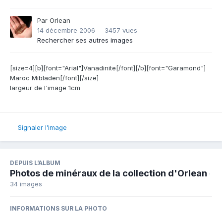
Par
Orlean
14 décembre 2006
3457 vues
Rechercher ses autres images
[size=4][b][font="Arial"]Vanadinite[/font][/b][font="Garamond"]
Maroc Mibladen[/font][/size]
largeur de l'image 1cm
Signaler l’image
DEPUIS L’ALBUM
Photos de minéraux de la collection d'Orlean
·
34 images
INFORMATIONS SUR LA PHOTO