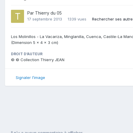
Par
Thierry du 05
17 septembre 2013
1339 vues
Rechercher ses autre
Los Molinillos - La Vacariza, Minglanilla, Cuenca, Castile-La Ma
(Dimension 5 x 4 x 3 cm)
DROIT D’AUTEUR
© © Collection Thierry JEAN
Signaler l’image
Il n’y a aucun commentaire à afficher.