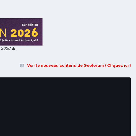
n 2026
▲
Voir le nouveau contenu de Géoforum / Cliquez ici !