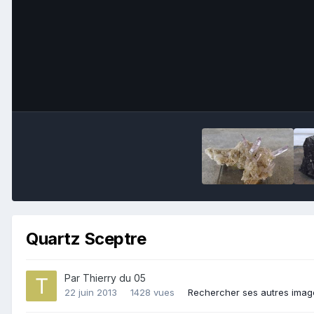
Quartz Sceptre
Par
Thierry du 05
22 juin 2013
1428 vues
Rechercher ses autres imag