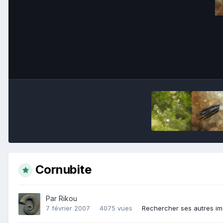
Cornubite
Par
Rikou
7 février 2007
4075 vues
Rechercher ses autres i