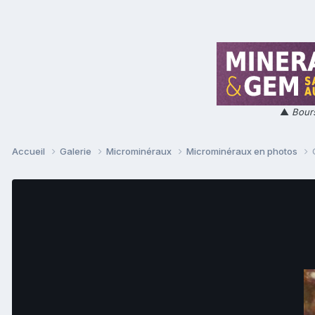
▲
Bours
Accueil
Galerie
Microminéraux
Microminéraux en photos