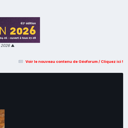
n 2026
▲
Voir le nouveau contenu de Géoforum / Cliquez ici !