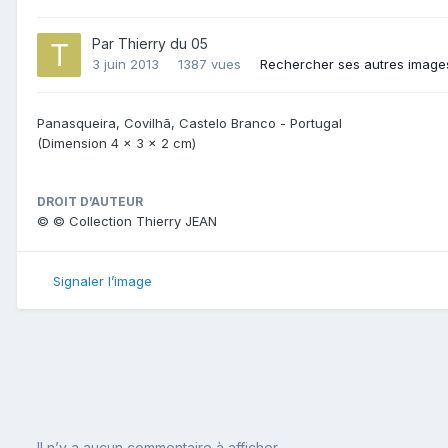
Par
Thierry du 05
3 juin 2013
1387 vues
Rechercher ses autres image
Panasqueira, Covilhã, Castelo Branco - Portugal
(Dimension 4 x 3 x 2 cm)
DROIT D’AUTEUR
© © Collection Thierry JEAN
Signaler l’image
Il n’y a aucun commentaire à afficher.