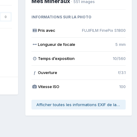
Mes Minéraux
· 551 images
INFORMATIONS SUR LA PHOTO
0
Pris avec
FUJIFILM FinePix S1800
Longueur de focale
5 mm
Temps d’exposition
10/560
Ouverture
f/3.1
f
Vitesse ISO
100
Afficher toutes les informations EXIF de la photo