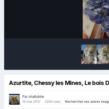
Azurtite, Chessy les Mines, Le bois 
Par
shattukite
19 mai 2013
3269 vues
Rechercher ses autres imag