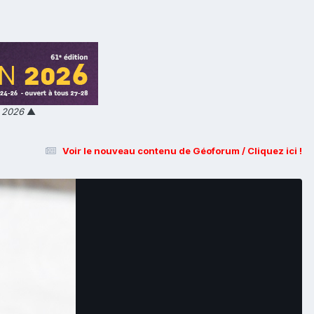
n 2026
▲
Voir le nouveau contenu de Géoforum / Cliquez ici !