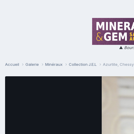
▲
Bours
Accueil
Galerie
Minéraux
Collection J.E.L
Azurtite, Chessy