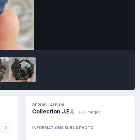
Image Tools
DEPUIS L’ALBUM
Collection J.E.L
· 373 images
INFORMATIONS SUR LA PHOTO
0