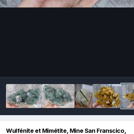
Image Tools
Wulfénite et Mimétite, Mine San Franscico,