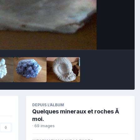
Image Tools
DEPUIS L’ALBUM
Quelques mineraux et roches Ã
moi.
· 69 images
0