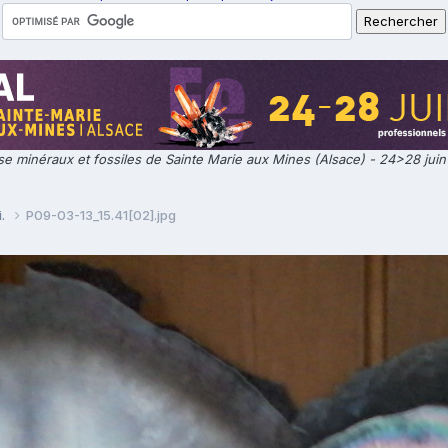
e minéraux et fossiles de Sainte Marie aux Mines (Alsace) - 24>28 jui
i.
P09-03-13_15.41[02].jpg