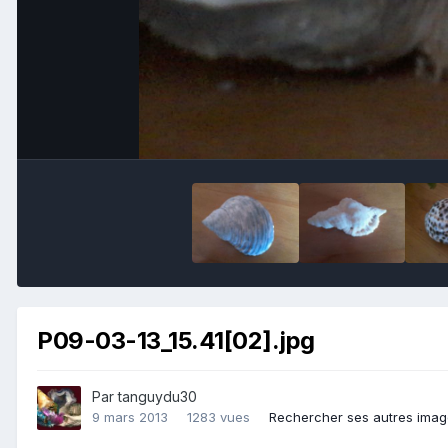
P09-03-13_15.41[02].jpg
Par
tanguydu30
9 mars 2013
1283 vues
Rechercher ses autres ima