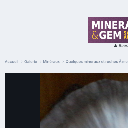
▲
Bours
Accueil
Galerie
Minéraux
Quelques mineraux et roches Ã mo