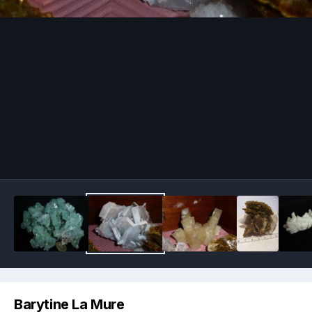
Image Tools
Barytine La Mure