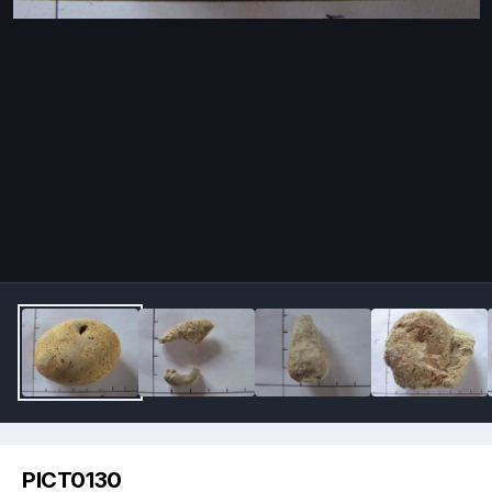
Image Tools
PICT0130