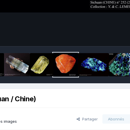
an / Chine)
Partager
Abonnés
es images