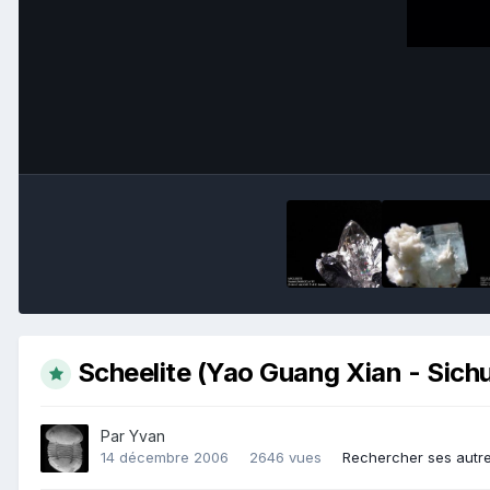
Scheelite (Yao Guang Xian - Sichu
Par
Yvan
14 décembre 2006
2646 vues
Rechercher ses autr