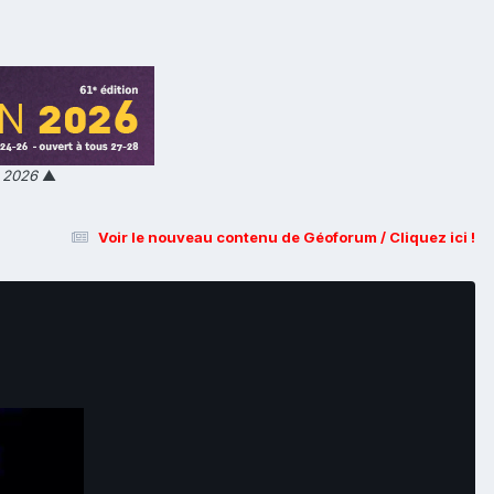
n 2026
▲
Voir le nouveau contenu de Géoforum / Cliquez ici !