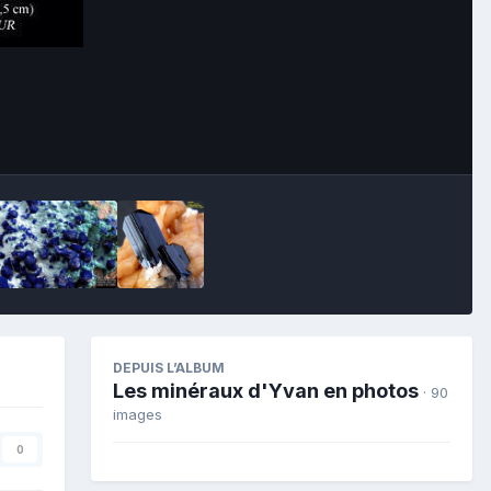
Image Tools
DEPUIS L’ALBUM
Les minéraux d'Yvan en photos
· 90
images
0