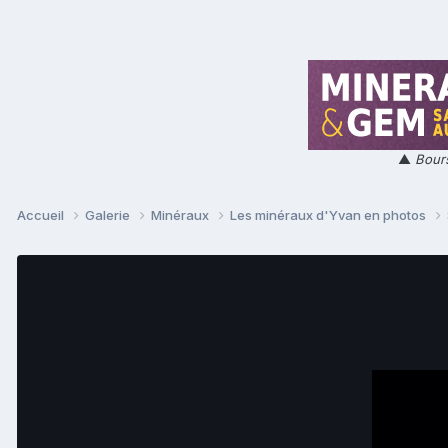
▲
Bours
Accueil
Galerie
Minéraux
Les minéraux d'Yvan en photos