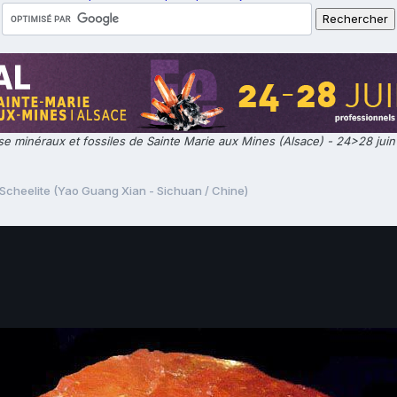
e minéraux et fossiles de Sainte Marie aux Mines (Alsace) - 24>28 jui
Scheelite (Yao Guang Xian - Sichuan / Chine)