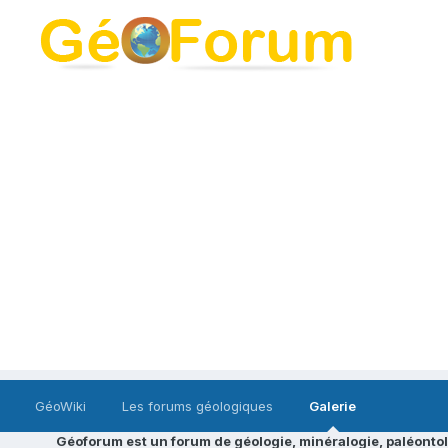
GéoWiki
Les forums géologiques
Galerie
Géoforum est un forum de géologie, minéralogie, paléontol