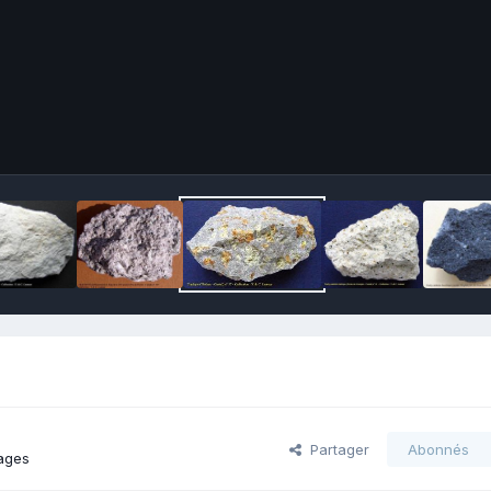
Partager
Abonnés
ages