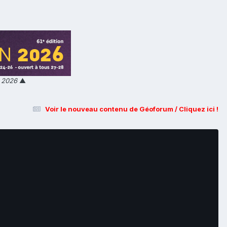
n 2026
▲
Voir le nouveau contenu de Géoforum / Cliquez ici !