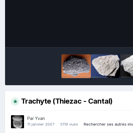
Trachyte (Thiezac - Cantal)
Par
Yvan
11 janvier 2007
5119 vues
Rechercher ses autres im