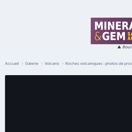
▲
Bours
Accueil
Galerie
Volcans
Roches volcaniques : photos de prod