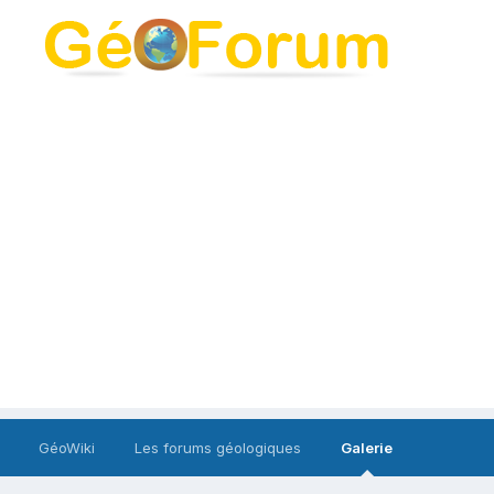
GéoWiki
Les forums géologiques
Galerie