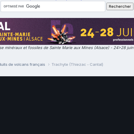
e minéraux et fossiles de Sainte Marie aux Mines (Alsace) - 24>28 jui
uits de volcans français
Trachyte (Thiezac - Cantal)