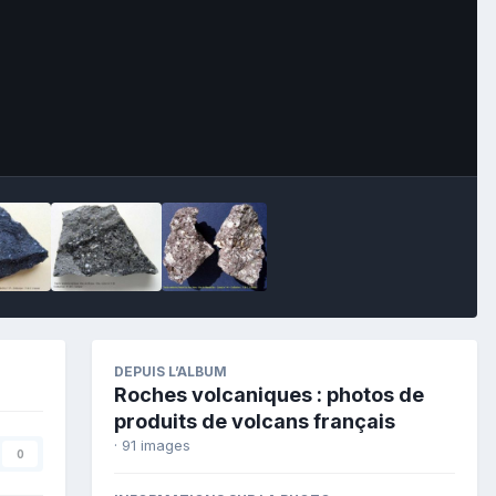
Image Tools
DEPUIS L’ALBUM
Roches volcaniques : photos de
produits de volcans français
· 91 images
0