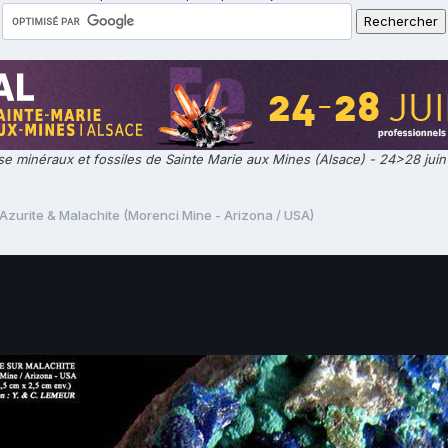
e minéraux et fossiles de Sainte Marie aux Mines (Alsace) - 24>28 jui
Azurite & Malachite (Morenci Mine - Arizona / USA)