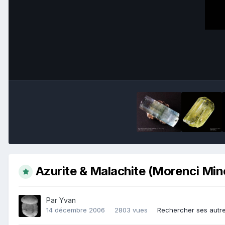
Azurite & Malachite (Morenci Min
Par
Yvan
14 décembre 2006
2803 vues
Rechercher ses autr