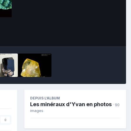
Image Tools
DEPUIS L’ALBUM
Les minéraux d'Yvan en photos
· 90
images
0