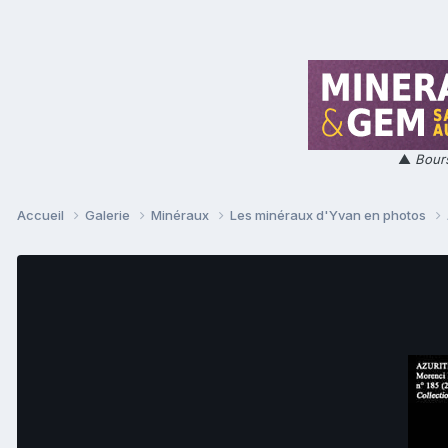
▲
Bours
Accueil
Galerie
Minéraux
Les minéraux d'Yvan en photos