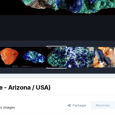
e - Arizona / USA)
Partager
Abonnés
es images