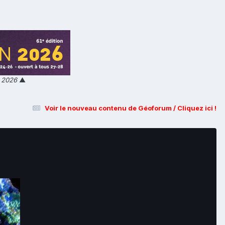
n 2026
▲
Voir le nouveau contenu de Géoforum / Cliquez ici !