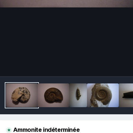
Image Tools
Ammonite indéterminée